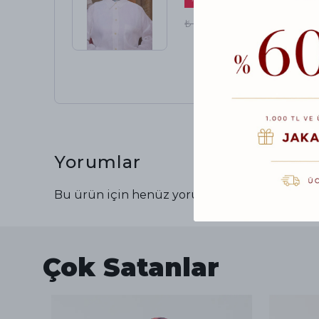
₺ 700.00
₺ 360.00
Yorumlar
Bu ürün için henüz yorum yapılmamış.
Çok Satanlar