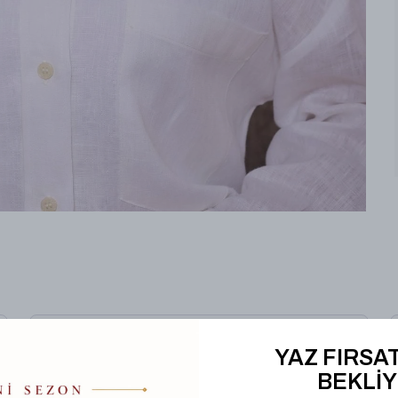
Hediye Kutusu
YAZ FIRSAT
BEKLİY
%
25