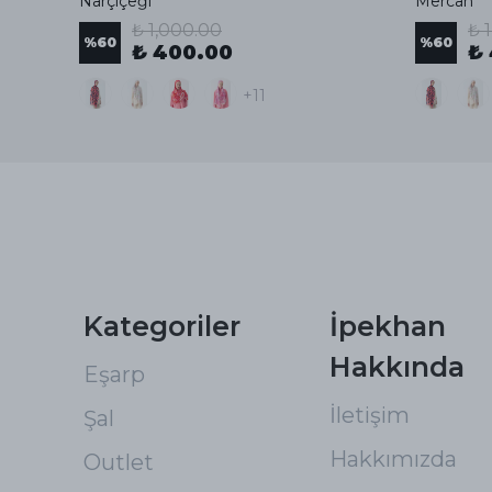
Narçiçeği
Mercan
₺ 1,000.00
₺ 
%
60
%
60
₺ 400.00
₺
+11
Kategoriler
İpekhan
Hakkında
Eşarp
İletişim
Şal
Hakkımızda
Outlet