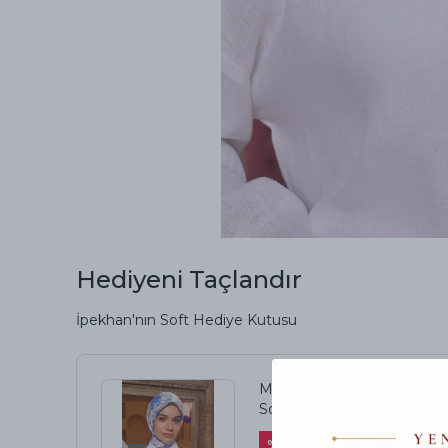
Hediyeni Taçlandır
İpekhan'nın Soft Hediye Kutusu
Marrakech Koleksiyon
Soft Eşarp 1209-12
%
49