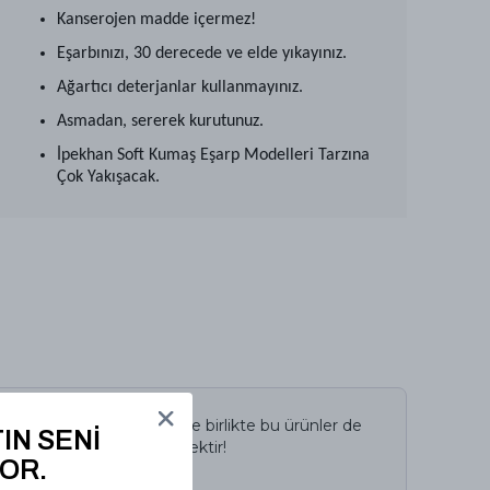
Kanserojen madde içermez!
Eşarbınızı, 30 derecede ve elde yıkayınız.
Ağartıcı deterjanlar kullanmayınız.
Asmadan, sererek kurutunuz.
İpekhan Soft Kumaş Eşarp Modelleri Tarzına
Çok Yakışacak.
İncelediğiniz ürün ile birlikte bu ürünler de
IN SENİ
sepetinize eklenecektir!
OR.
Avantajlı Toplam