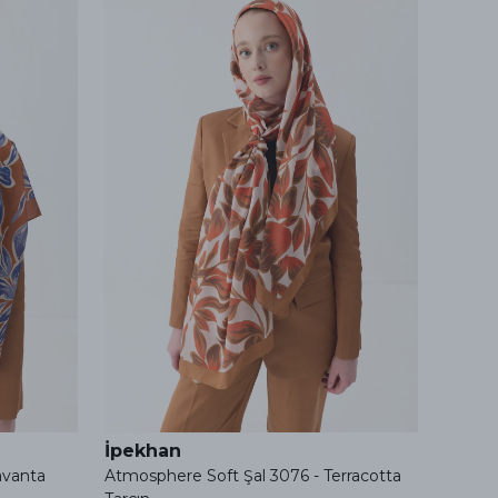
İpekhan
İpek
avanta
Atmosphere Soft Şal 3076 - Terracotta
Atmosp