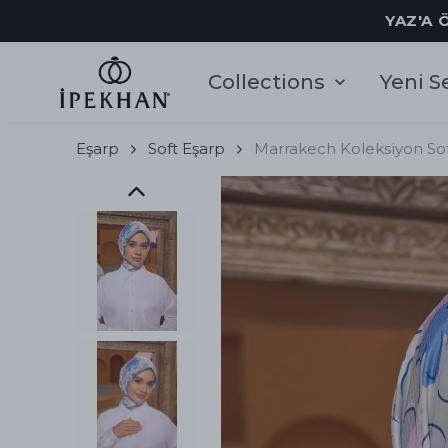
YAZ'A 
Collections
Yeni S
Eşarp
Soft Eşarp
Marrakech Koleksiyon Sof