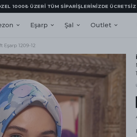
ÖZEL 1000₺ ÜZERİ TÜM SİPARİŞLERİNİZDE ÜCRETSİ
ezon
Eşarp
Şal
Outlet
t Eşarp 1209-12