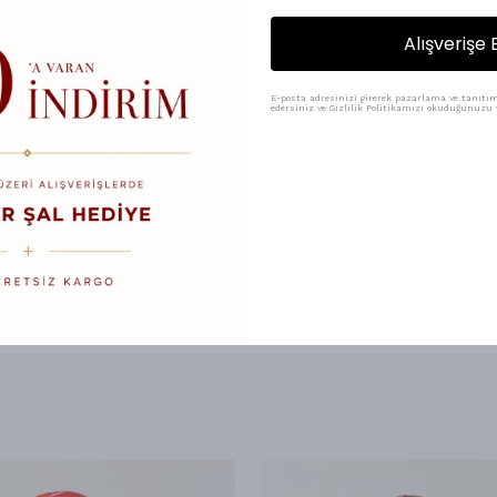
₺ 100.00
₺ 75.00
Alışverişe 
Renk
E-posta adresinizi girerek pazarlama ve tanıtım 
edersiniz ve Gizlilik Politikamızı okuduğunuzu v