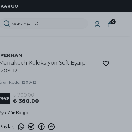
Z KARGO
0
İPEKHAN
Marrakech Koleksiyon Soft Eşarp
1209-12
Ürün Kodu
:
1209-12
₺ 700.00
%
49
₺ 360.00
Aynı Gün Kargo
Paylaş
: