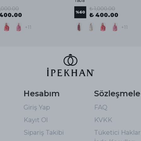
Taba
1,000.00
₺ 1,000.00
%
60
 400.00
₺ 400.00
+11
+11
Hesabım
Sözleşmele
Giriş Yap
FAQ
Kayıt Ol
KVKK
Sipariş Takibi
Tüketici Hakları