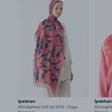
İpekhan
İpekhan
Atmosphere Soft Şal 3076 - Fuşya
Atmospher