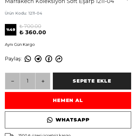
Marrakech Koleksiyon Soft Eşarp 1211-04
Ürün Kodu
:
1211-04
₺ 700.00
%
49
₺ 360.00
Aynı Gün Kargo
Paylaş
:
SEPETE EKLE
HEMEN AL
WHATSAPP
1500 ₺ üzeri ücretsiz kargo