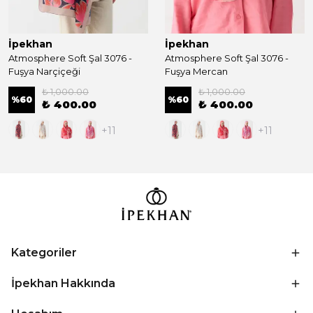
İpekhan
İpekhan
Atmosphere Soft Şal 3076 -
Atmosphere Soft Şal 3076 -
Fuşya Narçiçeği
Fuşya Mercan
₺ 1,000.00
₺ 1,000.00
%
60
%
60
₺ 400.00
₺ 400.00
+11
+11
Kategoriler
İpekhan Hakkında