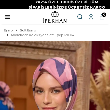
YAZ'A ÖZEL 1000₺ ÜZERİ TÜM
SİPARİŞLERİNİZDE ÜCRETSİZ KARGO
0
Eşarp
Soft Eşarp
Marrakech Koleksiyon Soft Eşarp 1211-04