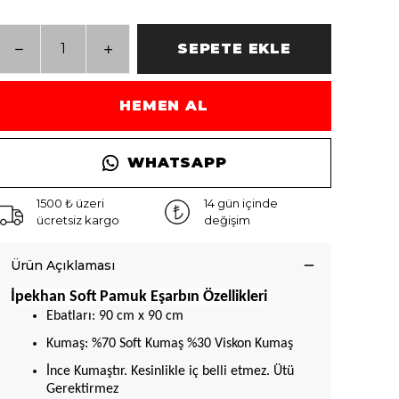
SEPETE EKLE
HEMEN AL
WHATSAPP
1500 ₺ üzeri
14 gün içinde
ücretsiz kargo
değişim
Ürün Açıklaması
İpekhan Soft Pamuk Eşarbın Özellikleri
Ebatları: 90 cm x 90 cm
Kumaş: %70 Soft Kumaş %30 Viskon Kumaş
İnce Kumaştır. Kesinlikle iç belli etmez. Ütü
Gerektirmez