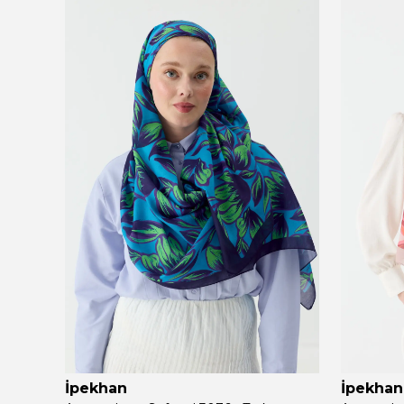
İpekhan
İpekhan