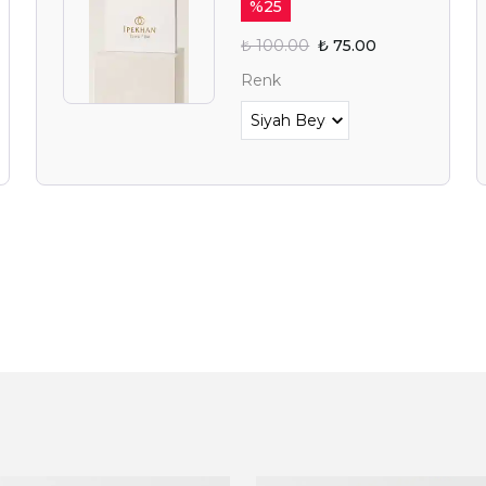
%
25
₺ 100.00
₺ 75.00
YAZ FIRSAT
Renk
BEKLİY
Alışverişe 
E-posta adresinizi girerek pazarlama ve tanıtım 
edersiniz ve Gizlilik Politikamızı okuduğunuzu v