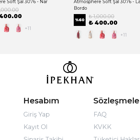
e Soft Şal 3076 - Nar
Atmosphere Soft Şal 3076 - La
Bordo
1,000.00
 400.00
₺ 1,000.00
%
60
₺ 400.00
+11
+11
Hesabım
Sözleşmele
Giriş Yap
FAQ
Kayıt Ol
KVKK
Sipariş Takibi
Tüketici Hakları