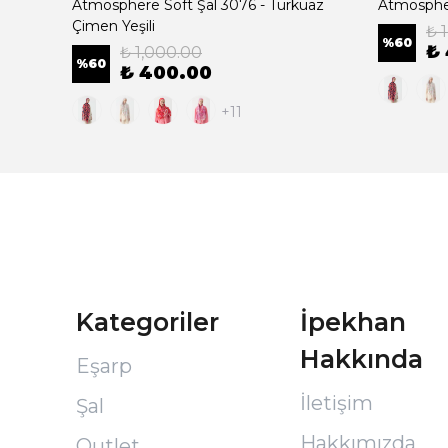
cotta
Atmosphere Soft Şal 3076 - Turkuaz
Atmospher
Çimen Yeşili
₺ 
%
60
₺
₺ 1,000.00
%
60
₺ 400.00
+11
Kategoriler
İpekhan
Hakkında
Eşarp
İletişim
Şal
Hakkımızda
Outlet