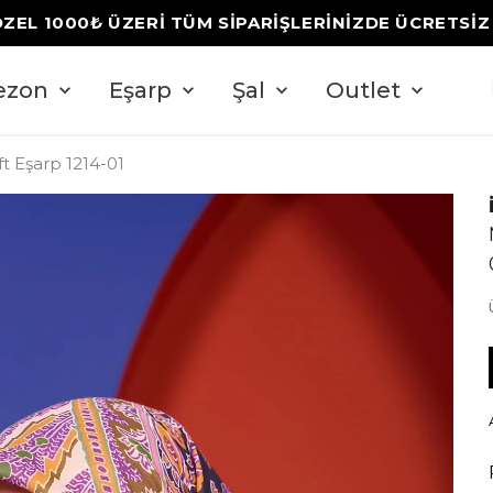
ÖZEL 1000₺ ÜZERİ TÜM SİPARİŞLERİNİZDE ÜCRETSİ
ezon
Eşarp
Şal
Outlet
t Eşarp 1214-01