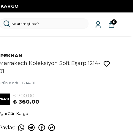
Z KARGO
0
İPEKHAN
Marrakech Koleksiyon Soft Eşarp 1214-
01
Ürün Kodu
:
1214-01
₺ 700.00
%
49
₺ 360.00
Aynı Gün Kargo
Paylaş
: