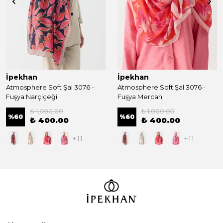
İpekhan
İpekhan
Atmosphere Soft Şal 3076 -
Atmosphere Soft Şal 3076 -
Fuşya Narçiçeği
Fuşya Mercan
₺ 1,000.00
₺ 1,000.00
%
60
%
60
₺ 400.00
₺ 400.00
+11
+11