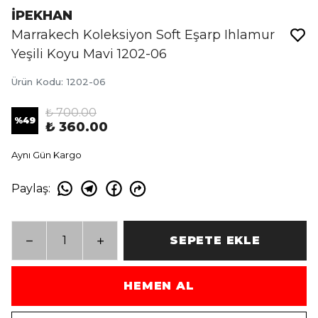
İPEKHAN
Marrakech Koleksiyon Soft Eşarp Ihlamur
Yeşili Koyu Mavi 1202-06
Ürün Kodu
:
1202-06
₺ 700.00
%
49
₺ 360.00
Aynı Gün Kargo
Paylaş
:
SEPETE EKLE
HEMEN AL