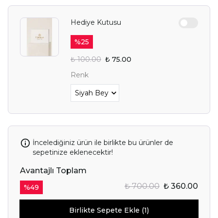
Hediye Kutusu
%
25
₺ 100.00
₺ 75.00
Renk
İncelediğiniz ürün ile birlikte bu ürünler de
sepetinize eklenecektir!
Avantajlı Toplam
₺ 700.00
₺ 360.00
%
49
Birlikte Sepete Ekle (1)