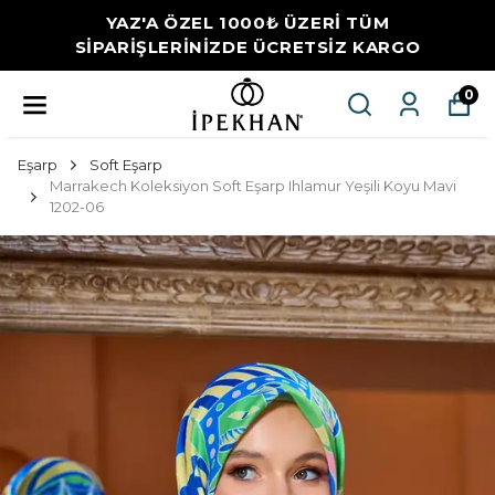
YAZ'A ÖZEL 1000₺ ÜZERİ TÜM
SİPARİŞLERİNİZDE ÜCRETSİZ KARGO
0
Eşarp
Soft Eşarp
Marrakech Koleksiyon Soft Eşarp Ihlamur Yeşili Koyu Mavi
1202-06