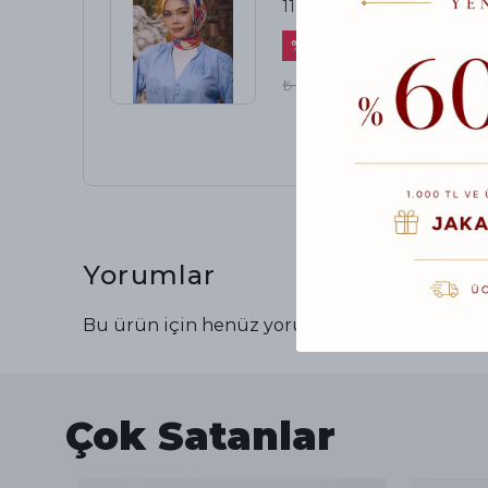
1197-06
%
49
₺ 700.00
₺ 360.00
Yorumlar
Bu ürün için henüz yorum yapılmamış.
Çok Satanlar