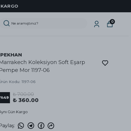
IMA
0
İPEKHAN
Marrakech Koleksiyon Soft Eşarp
Pempe Mor 1197-06
Ürün Kodu
:
1197-06
₺ 700.00
%
49
₺ 360.00
Aynı Gün Kargo
Paylaş
: