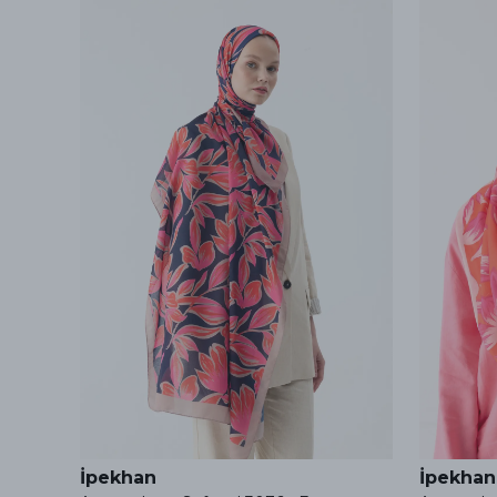
İpekhan
İpekhan