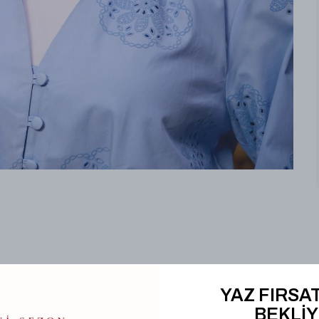
YAZ FIRSAT
Hediye Kutusu
BEKLİY