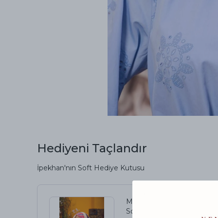
Hediyeni Taçlandır
İpekhan'nın Soft Hediye Kutusu
Marrakech Koleksiyon
Soft Eşarp Pempe Mor