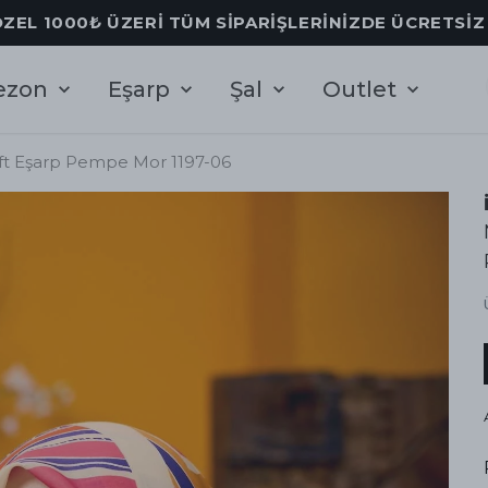
Nİ SEZON'DA %60'A VARAN İNDİRİM FIRSATINI KAÇR
ezon
Eşarp
Şal
Outlet
ft Eşarp Pempe Mor 1197-06