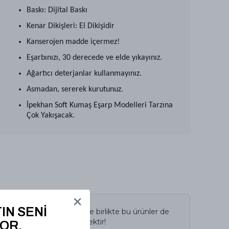
Baskı: Dijital Baskı
Kenar Dikişleri: El Dikişidir
Kanserojen madde içermez!
Eşarbınızı, 30 derecede ve elde yıkayınız.
Ağartıcı deterjanlar kullanmayınız.
Asmadan, sererek kurutunuz.
İpekhan Soft Kumaş Eşarp Modelleri Tarzına
Çok Yakışacak.
IN SENİ
İncelediğiniz ürün ile birlikte bu ürünler de
sepetinize eklenecektir!
OR.