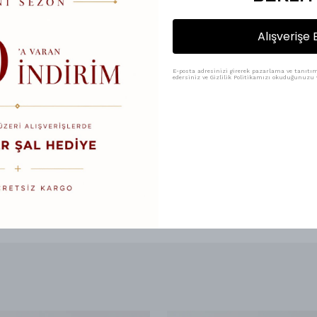
%
25
₺ 100.00
₺ 75.00
Alışverişe 
Renk
E-posta adresinizi girerek pazarlama ve tanıtım 
edersiniz ve Gizlilik Politikamızı okuduğunuzu v