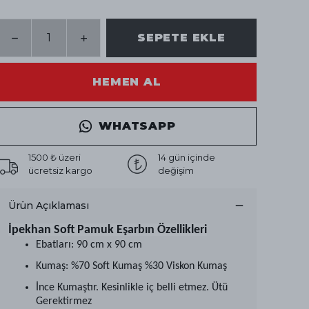
SEPETE EKLE
HEMEN AL
WHATSAPP
1500 ₺ üzeri
14 gün içinde
ücretsiz kargo
değişim
Ürün Açıklaması
İpekhan Soft Pamuk Eşarbın Özellikleri
Ebatları: 90 cm x 90 cm
Kumaş: %70 Soft Kumaş %30 Viskon Kumaş
İnce Kumaştır. Kesinlikle iç belli etmez. Ütü
Gerektirmez