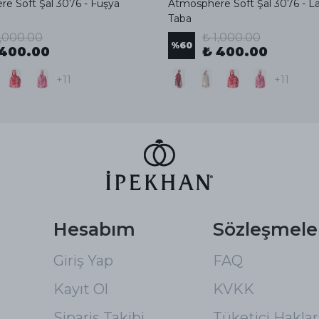
e Soft Şal 3076 - Fuşya
Atmosphere Soft Şal 3076 - L
Taba
1,000.00
₺ 1,000.00
%
60
 400.00
₺ 400.00
+11
+11
Hesabım
Sözleşmele
Giriş Yap
FAQ
Kayıt Ol
KVKK
Sipariş Takibi
Tüketici Hakları