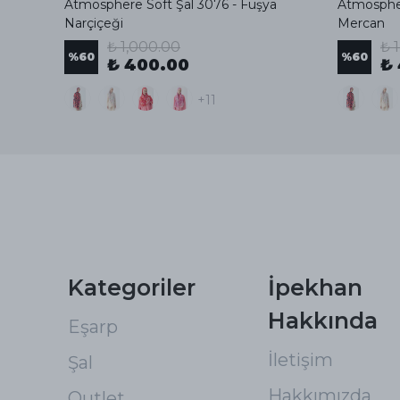
Atmosphere Soft Şal 3076 - Fuşya
Atmospher
Narçiçeği
Mercan
₺ 1,000.00
₺ 
%
60
%
60
₺ 400.00
₺
+11
Kategoriler
İpekhan
Hakkında
Eşarp
İletişim
Şal
Hakkımızda
Outlet