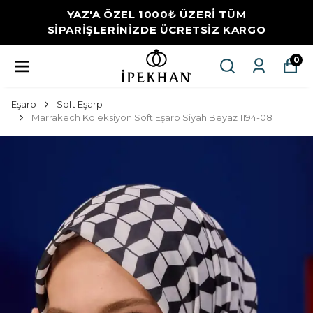
YAZ'A ÖZEL 1000₺ ÜZERİ TÜM
SİPARİŞLERİNİZDE ÜCRETSİZ KARGO
0
Eşarp
Soft Eşarp
Marrakech Koleksiyon Soft Eşarp Siyah Beyaz 1194-08