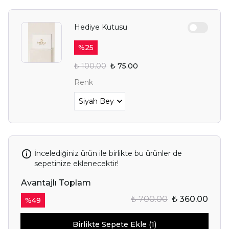
Hediye Kutusu
%
25
₺ 100.00
₺ 75.00
Renk
İncelediğiniz ürün ile birlikte bu ürünler de
sepetinize eklenecektir!
Avantajlı Toplam
₺ 700.00
₺ 360.00
%
49
Birlikte Sepete Ekle (1)