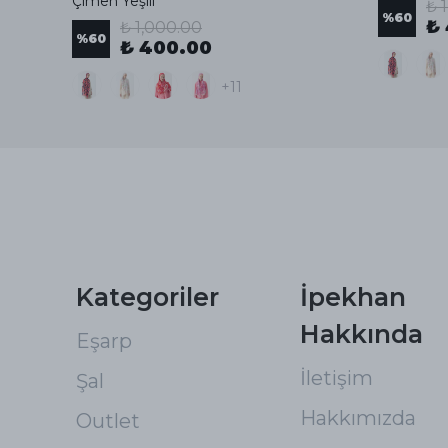
Çimen Yeşili
₺ 
%
60
₺
₺ 1,000.00
%
60
₺ 400.00
+11
Kategoriler
İpekhan
Hakkında
Eşarp
İletişim
Şal
Hakkımızda
Outlet