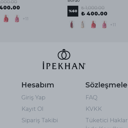
Bordo
1,000.00
 400.00
₺ 1,000.00
%
60
₺ 400.00
+11
+11
Hesabım
Sözleşmele
Giriş Yap
FAQ
Kayıt Ol
KVKK
Sipariş Takibi
Tüketici Hakları