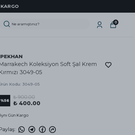
Z KARGO
0
İPEKHAN
Marrakech Koleksiyon Soft Şal Krem
Kırmızı 3049-05
Ürün Kodu
:
3049-05
₺ 900.00
%
56
₺ 400.00
Aynı Gün Kargo
Paylaş
: