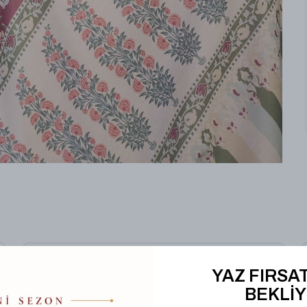
Hediye Kutusu
YAZ FIRSAT
BEKLİY
%
25