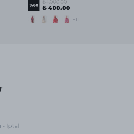
₺ 1,000.00
%
60
%
60
₺ 400.00
+11
r
 - İptal