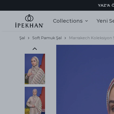
YAZ'A 
Collections
Yeni S
Şal
Soft Pamuk Şal
Marrakech Koleksiyon S