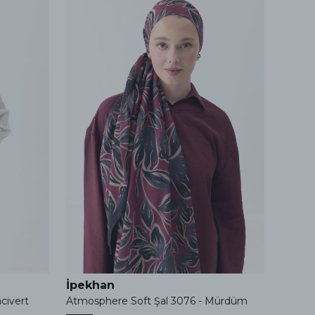
İpekhan
İpek
civert
Atmosphere Soft Şal 3076 - Mürdüm
Soft Ş