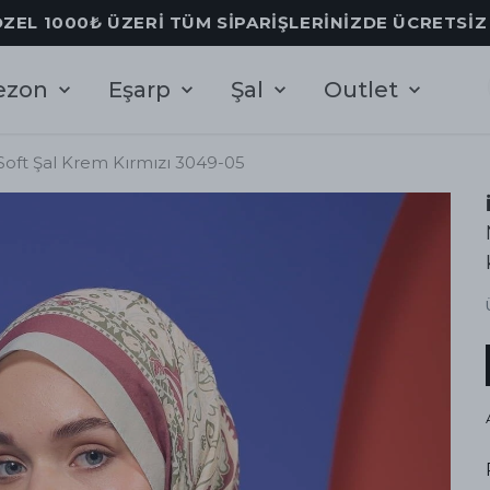
ÖZEL 1000₺ ÜZERİ TÜM SİPARİŞLERİNİZDE ÜCRETSİ
ezon
Eşarp
Şal
Outlet
oft Şal Krem Kırmızı 3049-05