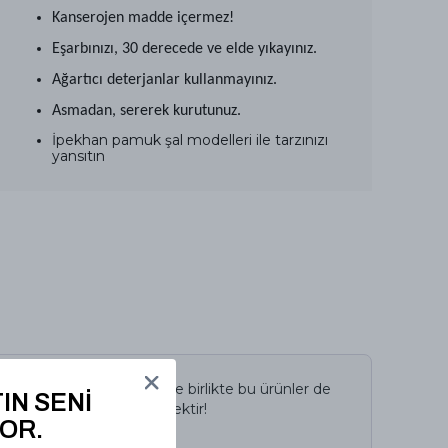
Kanserojen madde içermez!
Eşarbınızı, 30 derecede ve elde yıkayınız.
Ağartıcı deterjanlar kullanmayınız.
Asmadan, sererek kurutunuz.
İpekhan pamuk şal modelleri ile tarzınızı
yansıtın
İncelediğiniz ürün ile birlikte bu ürünler de
IN SENİ
sepetinize eklenecektir!
OR.
Avantajlı Toplam