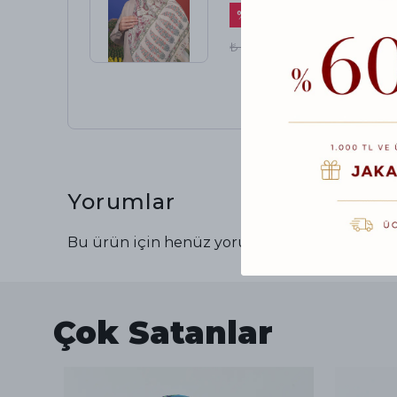
%
56
₺ 900.00
₺ 400.00
Yorumlar
Bu ürün için henüz yorum yapılmamış.
Çok Satanlar