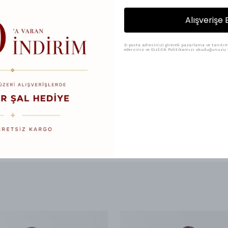
₺ 100.00
₺ 75.00
Alışverişe 
Renk
E-posta adresinizi girerek pazarlama ve tanıtım 
edersiniz ve Gizlilik Politikamızı okuduğunuzu v