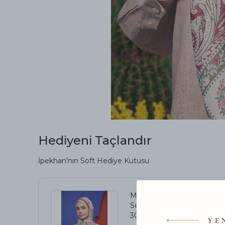
Hediyeni Taçlandır
İpekhan'nın Soft Hediye Kutusu
Marrakech Koleksiyon
Soft Şal Krem Kırmızı
3049-05