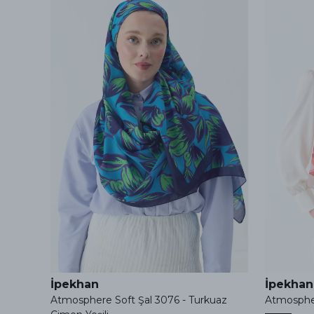
İpekhan
İpekhan
cotta
Atmosphere Soft Şal 3076 - Turkuaz
Atmospher