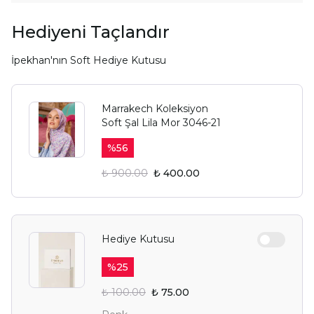
Hediyeni Taçlandır
İpekhan'nın Soft Hediye Kutusu
Marrakech Koleksiyon
Soft Şal Lila Mor 3046-21
%
56
₺ 900.00
₺ 400.00
Hediye Kutusu
%
25
₺ 100.00
₺ 75.00