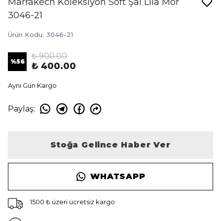
Marrakech Koleksiyon Soft Şal Lila Mor
3046-21
Ürün Kodu
:
3046-21
₺ 900.00
%
56
₺ 400.00
Aynı Gün Kargo
Paylaş
:
Stoğa Gelince Haber Ver
WHATSAPP
1500 ₺ üzeri ücretsiz kargo