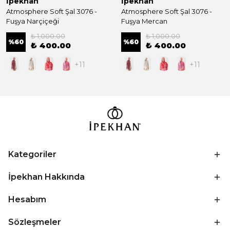
İpekhan
İpekhan
Atmosphere Soft Şal 3076 -
Atmosphere Soft Şal 3076 -
Fuşya Narçiçeği
Fuşya Mercan
₺ 1,000.00
₺ 1,000.00
%
60
%
60
₺ 400.00
₺ 400.00
+11
+11
Kategoriler
İpekhan Hakkında
Hesabım
Sözleşmeler