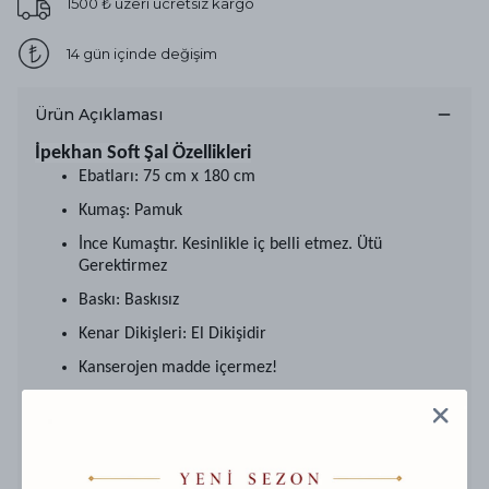
1500 ₺ üzeri ücretsiz kargo
14 gün içinde değişim
Ürün Açıklaması
İpekhan Soft Şal Özellikleri
Ebatları: 75 cm x 180 cm
Kumaş: Pamuk
İnce Kumaştır. Kesinlikle iç belli etmez. Ütü
Gerektirmez
Baskı: Baskısız
Kenar Dikişleri: El Dikişidir
Kanserojen madde içermez!
Eşarbınızı, 30 derecede ve elde yıkayınız.
Ağartıcı deterjanlar kullanmayınız.
Asmadan, sererek kurutunuz.