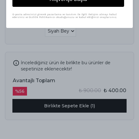
₺ 100.00
₺ 75.00
E-posta adresinizi girerek pazarlama ve tanıtım ile ilgili iletişim almayı kabul
edersiniz ve Gizlilik Politikamızı okuduğunuzu ve kabul ettiğinizi onaylarsınız.
Renk
İncelediğiniz ürün ile birlikte bu ürünler de
sepetinize eklenecektir!
Avantajlı Toplam
₺ 900.00
₺ 400.00
%
56
Birlikte Sepete Ekle (1)