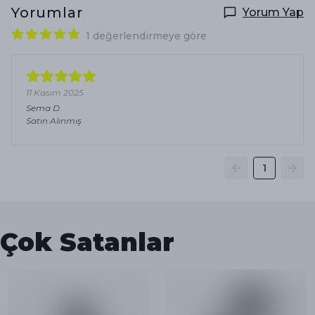
Yorumlar
Yorum Yap
1 değerlendirmeye göre
11 Kasım 2025
Sema
D.
Satın Alınmış
1
Çok Satanlar