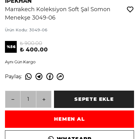
İPEKHAN
Marrakech Koleksiyon Soft Şal Somon
Menekşe 3049-06
Ürün Kodu
:
3049-06
₺ 900.00
%
56
₺ 400.00
Aynı Gün Kargo
Paylaş
:
SEPETE EKLE
HEMEN AL
WHATSAPP