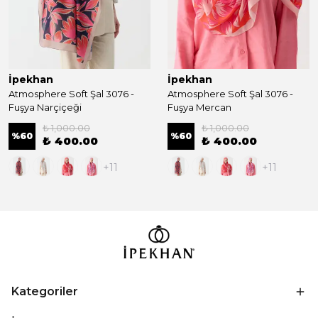
İpekhan
İpekhan
Atmosphere Soft Şal 3076 -
Atmosphere Soft Şal 3076 -
Fuşya Narçiçeği
Fuşya Mercan
₺ 1,000.00
₺ 1,000.00
%
60
%
60
₺ 400.00
₺ 400.00
+11
+11
Kategoriler