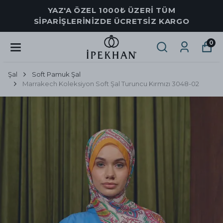
YAZ'A ÖZEL 1000₺ ÜZERİ TÜM
SİPARİŞLERİNİZDE ÜCRETSİZ KARGO
0
Şal
Soft Pamuk Şal
Marrakech Koleksiyon Soft Şal Turuncu Kırmızı 3048-02