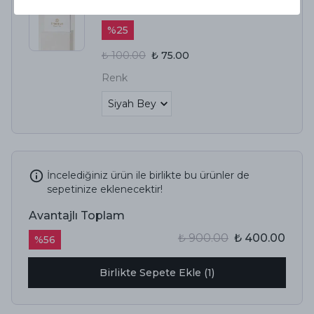
Hediye Kutusu
%
25
₺ 100.00
₺ 75.00
Renk
İncelediğiniz ürün ile birlikte bu ürünler de
sepetinize eklenecektir!
Avantajlı Toplam
₺ 900.00
₺ 400.00
%
56
Birlikte Sepete Ekle (1)