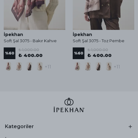
İpekhan
İpekhan
Soft Şal 3075 - Bakır Kahve
Soft Şal 3075 - Toz Pembe
₺ 1,000.00
₺ 1,000.00
%
60
%
60
₺ 400.00
₺ 400.00
+11
+11
Kategoriler