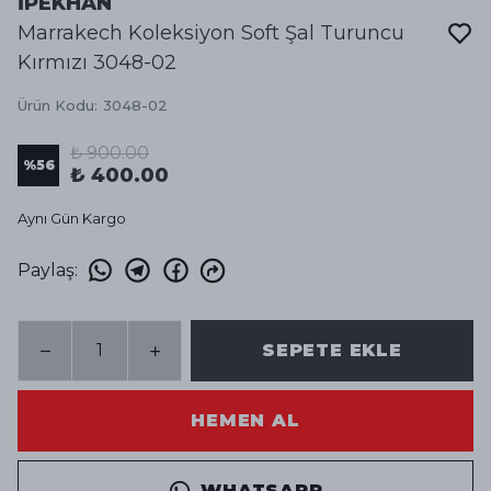
İPEKHAN
Marrakech Koleksiyon Soft Şal Turuncu
Kırmızı 3048-02
Ürün Kodu
:
3048-02
₺ 900.00
%
56
₺ 400.00
Aynı Gün Kargo
Paylaş
:
SEPETE EKLE
HEMEN AL
WHATSAPP