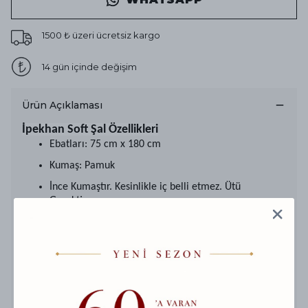
1500 ₺ üzeri ücretsiz kargo
14 gün içinde değişim
Ürün Açıklaması
İpekhan Soft Şal Özellikleri
Ebatları: 75 cm x 180 cm
Kumaş: Pamuk
İnce Kumaştır. Kesinlikle iç belli etmez. Ütü
Gerektirmez
Baskı: Baskısız
Kenar Dikişleri: El Dikişidir
Kanserojen madde içermez!
Eşarbınızı, 30 derecede ve elde yıkayınız.
Ağartıcı deterjanlar kullanmayınız.