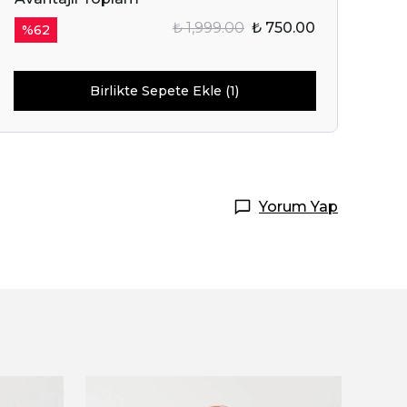
₺ 1,999.00
₺ 750.00
%
62
IN SENİ
OR.
Birlikte Sepete Ekle (1)
Başla
ile ilgili iletişim almayı kabul
e kabul ettiğinizi onaylarsınız.
Yorum Yap