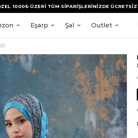
ÖZEL 1000₺ ÜZERİ TÜM SİPARİŞLERİNİZDE ÜCRETSİ
ezon
Eşarp
Şal
Outlet
-01