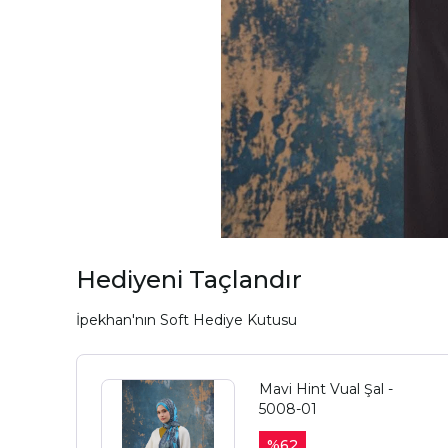
Hediyeni Taçlandır
İpekhan'nın Soft Hediye Kutusu
Mavi Hint Vual Şal -
5008-01
%
62