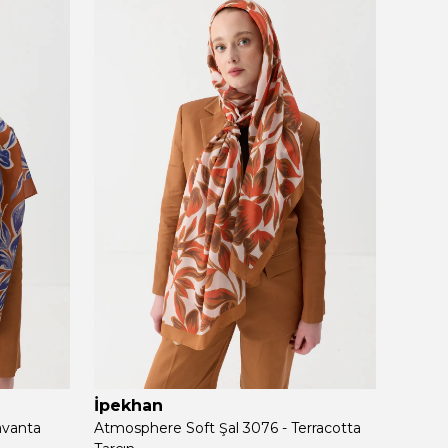
İpekhan
İpek
avanta
Atmosphere Soft Şal 3076 - Terracotta
Atmosp