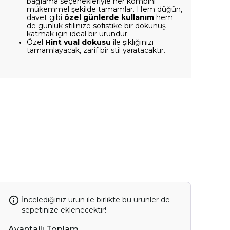
bağlama seçenekleriyle her kombini
mükemmel şekilde tamamlar. Hem düğün,
davet gibi
özel günlerde kullanım
hem
de günlük stilinize sofistike bir dokunuş
katmak için ideal bir üründür.
Özel
Hint vual dokusu
ile şıklığınızı
tamamlayacak, zarif bir stil yaratacaktır.
İncelediğiniz ürün ile birlikte bu ürünler de
sepetinize eklenecektir!
Avantajlı Toplam