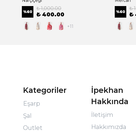
Narçiçeği
Mercan
₺ 1,000.00
₺ 
%
60
%
60
₺ 400.00
₺
+11
Kategoriler
İpekhan
Hakkında
Eşarp
İletişim
Şal
Hakkımızda
Outlet