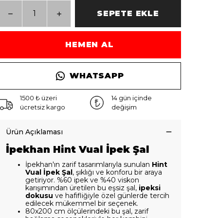
SEPETE EKLE
HEMEN AL
WHATSAPP
1500 ₺ üzeri
14 gün içinde
ücretsiz kargo
değişim
Ürün Açıklaması
İpekhan Hint Vual İpek Şal
İpekhan'ın zarif tasarımlarıyla sunulan
Hint
Vual İpek Şal
, şıklığı ve konforu bir araya
getiriyor. %60 ipek ve %40 viskon
karışımından üretilen bu eşsiz şal,
ipeksi
dokusu
ve hafifliğiyle özel günlerde tercih
edilecek mükemmel bir seçenek.
80x200 cm ölçülerindeki bu şal, zarif