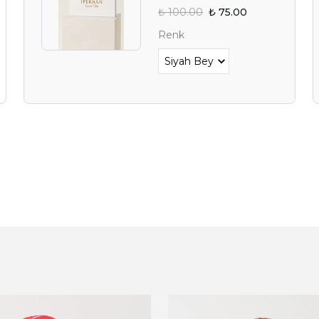
₺ 100.00
₺ 75.00
YAZ FIRSAT
Renk
BEKLİY
Alışverişe 
E-posta adresinizi girerek pazarlama ve tanıtım 
edersiniz ve Gizlilik Politikamızı okuduğunuzu v