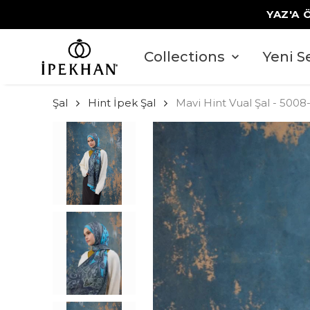
YAZ'A 
Collections
Yeni S
Şal
Hint İpek Şal
Mavi Hint Vual Şal - 5008