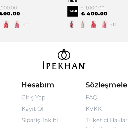
Taba
1,000.00
₺ 1,000.00
%
60
 400.00
₺ 400.00
+11
+11
Hesabım
Sözleşmele
Giriş Yap
FAQ
Kayıt Ol
KVKK
Sipariş Takibi
Tüketici Hakları