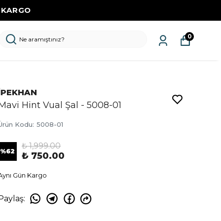
Z KARGO
0
İPEKHAN
Mavi Hint Vual Şal - 5008-01
Ürün Kodu
:
5008-01
₺ 1,999.00
%
62
₺ 750.00
Aynı Gün Kargo
Paylaş
: