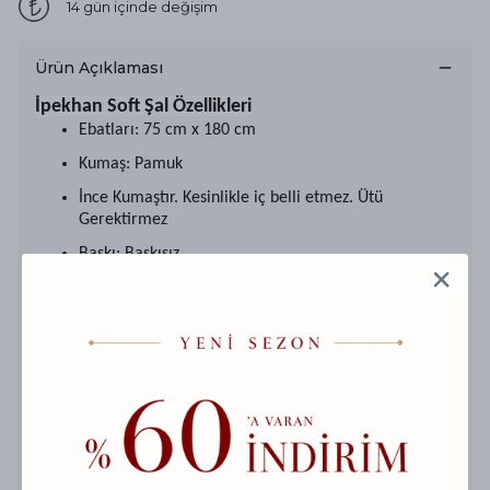
14 gün içinde değişim
Ürün Açıklaması
İpekhan Soft Şal Özellikleri
Ebatları: 75 cm x 180 cm
Kumaş: Pamuk
İnce Kumaştır. Kesinlikle iç belli etmez. Ütü
Gerektirmez
Baskı: Baskısız
Kenar Dikişleri: El Dikişidir
Kanserojen madde içermez!
Eşarbınızı, 30 derecede ve elde yıkayınız.
Ağartıcı deterjanlar kullanmayınız.
Asmadan, sererek kurutunuz.
İpekhan pamuk şal modelleri ile tarzınızı yansıtın