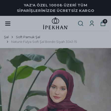
YAZ'A ÖZEL 1000₺ ÜZERİ TÜM
SİPARİŞLERİNİZDE ÜCRETSİZ KARGO
0
Şal
Soft Pamuk Şal
Nature Fulya Soft Şal Bordo Siyah 3041-15