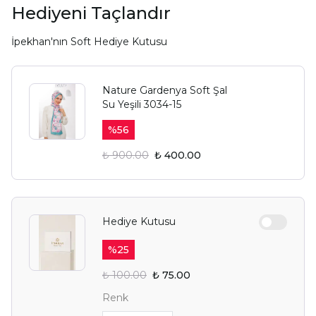
Hediyeni Taçlandır
İpekhan'nın Soft Hediye Kutusu
Nature Gardenya Soft Şal
Su Yeşili 3034-15
%
56
₺ 900.00
₺ 400.00
Hediye Kutusu
%
25
₺ 100.00
₺ 75.00
Renk