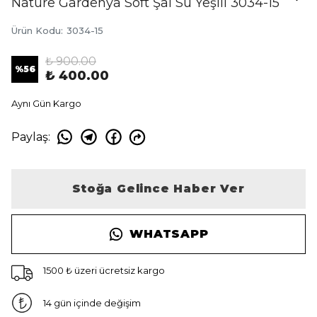
Nature Gardenya Soft Şal Su Yeşili 3034-15
Ürün Kodu
:
3034-15
₺ 900.00
%
56
₺ 400.00
Aynı Gün Kargo
Paylaş
:
Stoğa Gelince Haber Ver
WHATSAPP
1500 ₺ üzeri ücretsiz kargo
14 gün içinde değişim