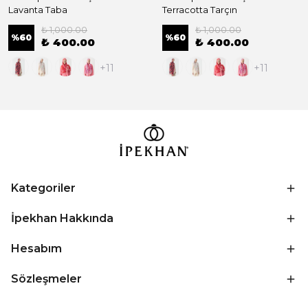
Lavanta Taba
Terracotta Tarçın
₺ 1,000.00
₺ 1,000.00
%
60
%
60
₺ 400.00
₺ 400.00
+11
+11
Kategoriler
İpekhan Hakkında
Hesabım
Sözleşmeler