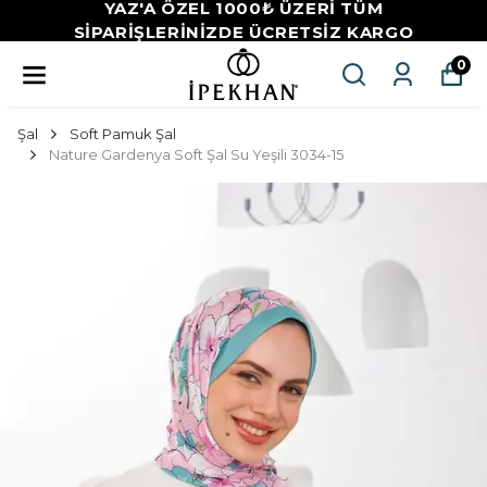
YAZ'A ÖZEL 1000₺ ÜZERİ TÜM
SİPARİŞLERİNİZDE ÜCRETSİZ KARGO
0
Şal
Soft Pamuk Şal
Nature Gardenya Soft Şal Su Yeşili 3034-15