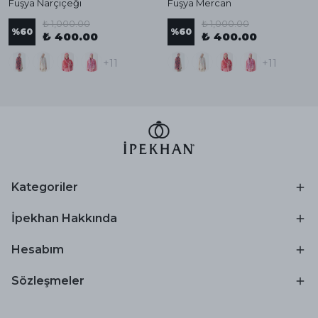
Fuşya Narçiçeği
Fuşya Mercan
₺ 1,000.00
₺ 1,000.00
%
60
%
60
₺ 400.00
₺ 400.00
+11
+11
Kategoriler
İpekhan Hakkında
Hesabım
Sözleşmeler