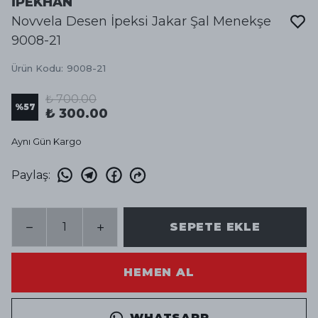
İPEKHAN
Novvela Desen İpeksi Jakar Şal Menekşe
9008-21
Ürün Kodu
:
9008-21
₺ 700.00
%
57
₺ 300.00
Aynı Gün Kargo
Paylaş
:
SEPETE EKLE
HEMEN AL
WHATSAPP