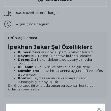
1500 ₺ üzeri ücretsiz kargo
14 gün içinde değişim
Ürün Açıklaması
İpekhan Jakar Şal Özellikleri:
Kumaş:
Yumuşak dokulu pamuk viskon karışımı
Boyut:
75 x 185 cm – Rahat ve kullanışlı ölçüler
Desen:
Zarif jakar dokuma detaylarıyla modern
görünüm
Kullanım:
Günlük stil ve özel günler için ideal
Mevsim:
Dört mevsim kullanıma uygun hafif ve nefes
alabilir yapı
Konfor:
Kaymaz yapısı ve kırışmaya dirençli
kumaşıyla gün boyu şıklık
Şıklığı ve sadeliği bir arada sunan bu özel şal, her tarza
kolayca uyum sağlar
Hediyeni Taçlandır