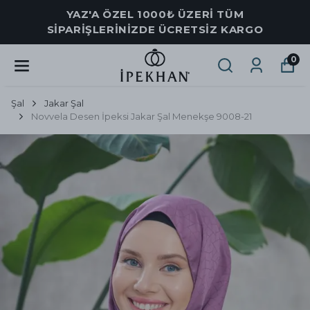
YAZ'A ÖZEL 1000₺ ÜZERİ TÜM
SİPARİŞLERİNİZDE ÜCRETSİZ KARGO
0
Şal
Jakar Şal
Novvela Desen İpeksi Jakar Şal Menekşe 9008-21