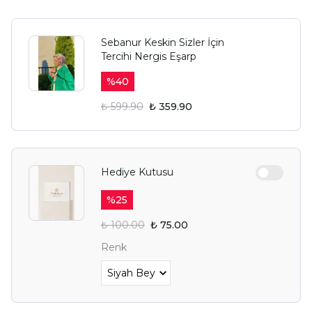
Sebanur Keskin Sizler İçin
Tercihi Nergis Eşarp
%
40
₺ 599.90
₺ 359.90
Hediye Kutusu
%
25
₺ 100.00
₺ 75.00
Renk