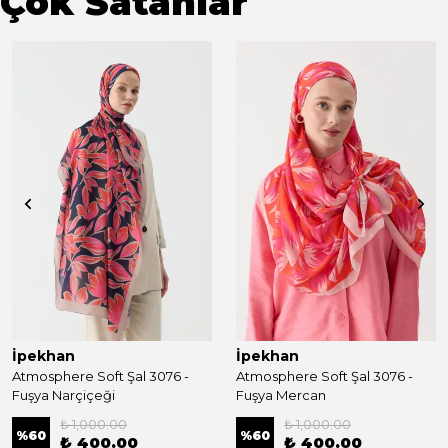
Çok Satanlar
İpekhan
İpekhan
Atmosphere Soft Şal 3076 -
Atmosphere Soft Şal 3076 -
Fuşya Narçiçeği
Fuşya Mercan
₺ 1,000.00
₺ 1,000.00
%
60
%
60
₺ 400.00
₺ 400.00