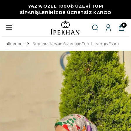
YAZ'A ÖZEL 1000₺ ÜZERİ TÜM
SİPARİŞLERİNİZDE ÜCRETSİZ KARGO
0
Influencer
Sebanur Keskin Sizler İçin Tercihi Nergis Eşarp