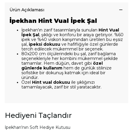
Ürün Açıklaması
İpekhan Hint Vual İpek Şal
İpekhan'ın zarif tasarımlarıyla sunulan
Hint Vual
İpek Şal
, şıklığı ve konforu bir araya getiriyor. %60
ipek ve %40 viskon karışımından üretilen bu eşsiz
şal,
ipeksi dokusu
ve hafifliğiyle özel günlerde
tercih edilecek mükemmel bir seçenek.
80x200 cm ölçülerindeki bu şal, zarif bağlama
seçenekleriyle her kombini mükemmel şekilde
tamamlar. Hem düğün, davet gibi
özel
günlerde kullanım
hem de günlük stilinize
sofistike bir dokunuş katmak için ideal bir
üründür.
Özel
Hint vual dokusu
ile şıklığınızı
tamamlayacak, zarif bir stil yaratacaktır.
Hediyeni Taçlandır
İpekhan'nın Soft Hediye Kutusu