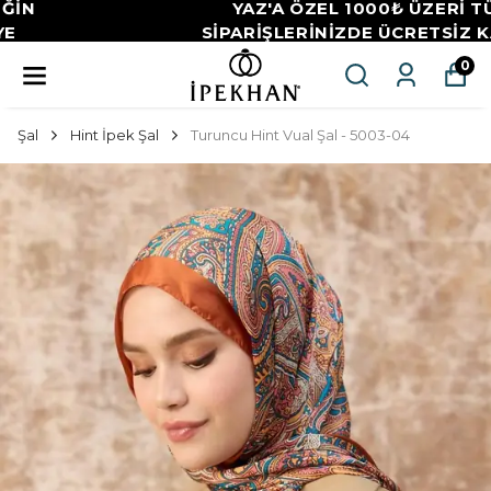
YAZ'A ÖZEL 1000₺ ÜZERİ TÜM
SİPARİŞLERİNİZDE ÜCRETSİZ KARGO
0
Şal
Hint İpek Şal
Turuncu Hint Vual Şal - 5003-04