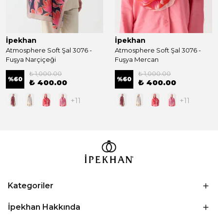
İpekhan
İpekhan
Atmosphere Soft Şal 3076 -
Atmosphere Soft Şal 3076 -
Fuşya Narçiçeği
Fuşya Mercan
₺ 1,000.00
₺ 1,000.00
%
60
%
60
₺ 400.00
₺ 400.00
+11
+11
Kategoriler
İpekhan Hakkında