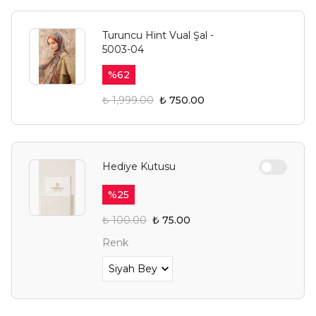
Turuncu Hint Vual Şal -
5003-04
%
62
₺ 1,999.00
₺ 750.00
Hediye Kutusu
%
25
₺ 100.00
₺ 75.00
Renk