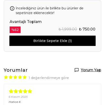
İncelediğiniz ürün ile birlikte bu ürünler de
sepetinize eklenecektir!
Avantajlı Toplam
₺ 1,999.00
₺ 750.00
%
62
Birlikte Sepete Ekle (1)
Yorumlar
Yorum Yap
1 değerlendirmeye göre
6 Kasım 2025
Hatice
K.