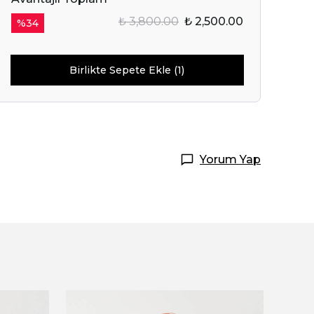
₺ 3,800.00
₺ 2,500.00
%
34
Başla
ile ilgili iletişim almayı kabul
Birlikte Sepete Ekle (1)
e kabul ettiğinizi onaylarsınız.
Yorum Yap