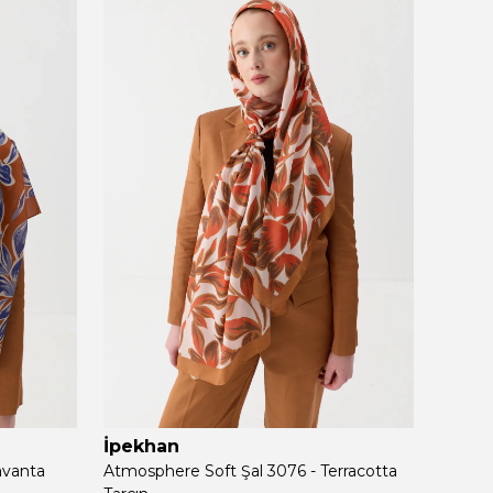
İpekhan
İpek
avanta
Atmosphere Soft Şal 3076 - Terracotta
Atmosp