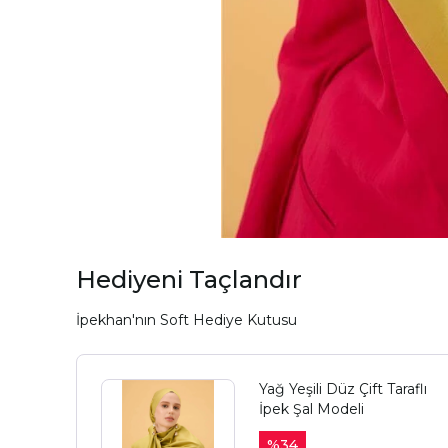
Hediyeni Taçlandır
İpekhan'nın Soft Hediye Kutusu
Yağ Yeşili Düz Çift Taraflı
İpek Şal Modeli
%
34