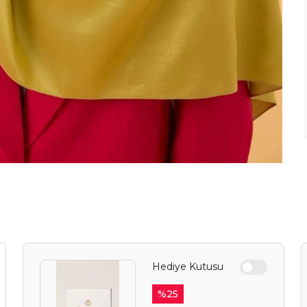
Hediye Kutusu
YAZ FIRSAT
BEKLİY
%
25