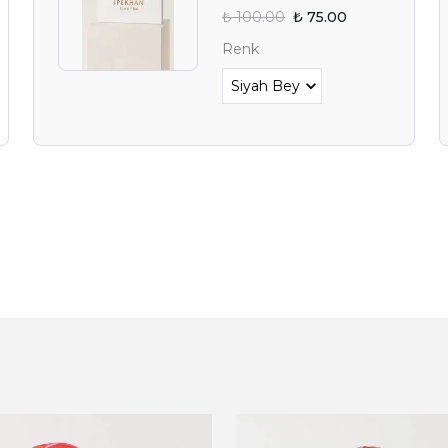
₺ 100.00
₺ 75.00
Alışverişe 
Renk
E-posta adresinizi girerek pazarlama ve tanıtım 
edersiniz ve Gizlilik Politikamızı okuduğunuzu v