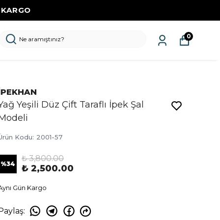
Z KARGO
0
İPEKHAN
Yağ Yeşili Düz Çift Taraflı İpek Şal
Modeli
Ürün Kodu
:
2001-57
₺ 3,800.00
%
34
₺ 2,500.00
Aynı Gün Kargo
Paylaş
: