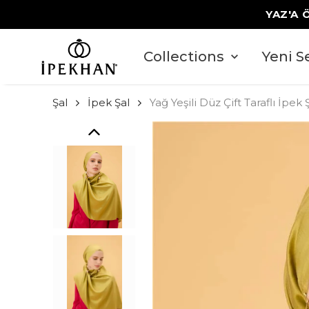
YAZ'A 
Collections
Yeni S
Şal
İpek Şal
Yağ Yeşili Düz Çift Taraflı İpek