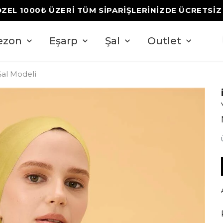
ÖZEL 1000₺ ÜZERİ TÜM SİPARİŞLERİNİZDE ÜCRETSİ
ezon
Eşarp
Şal
Outlet
 Şal Modeli