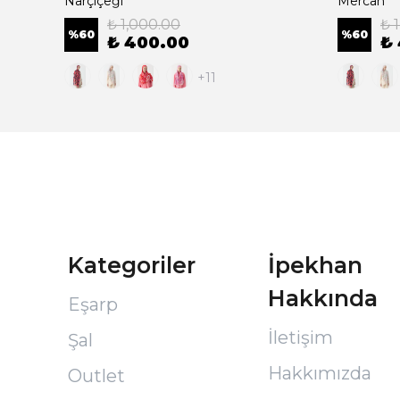
Narçiçeği
Mercan
₺ 1,000.00
₺ 
%
60
%
60
₺ 400.00
₺
+11
Kategoriler
İpekhan
Hakkında
Eşarp
İletişim
Şal
Hakkımızda
Outlet