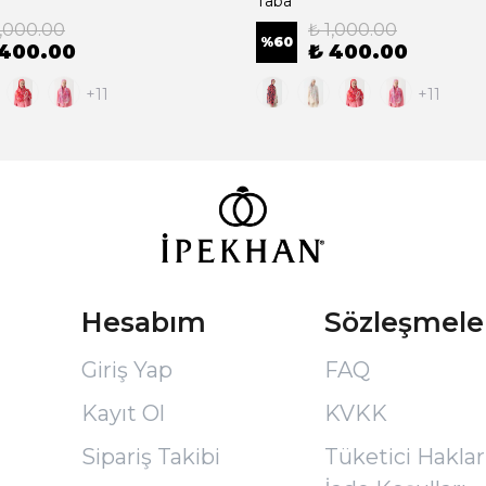
Taba
1,000.00
₺ 1,000.00
%
60
 400.00
₺ 400.00
+11
+11
Hesabım
Sözleşmele
Giriş Yap
FAQ
Kayıt Ol
KVKK
Sipariş Takibi
Tüketici Hakları