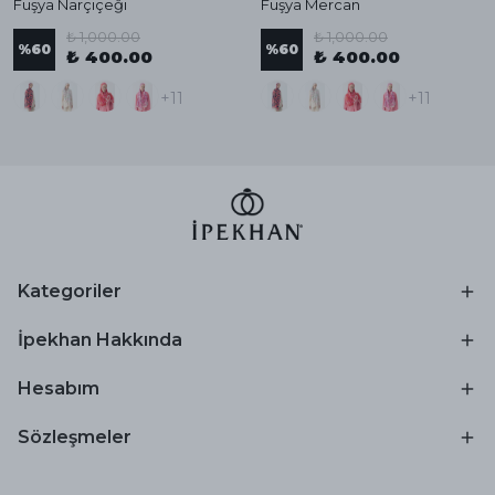
Fuşya Narçiçeği
Fuşya Mercan
₺ 1,000.00
₺ 1,000.00
%
60
%
60
₺ 400.00
₺ 400.00
+11
+11
Kategoriler
İpekhan Hakkında
Hesabım
Sözleşmeler