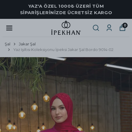
YAZ'A ÖZEL 1000₺ ÜZERİ TÜM
SİPARİŞLERİNİZDE ÜCRETSİZ KARGO
0
Şal
Jakar Şal
Yaz Işıltısı Koleksiyonu İpeksi Jakar Şal Bordo 9014-02