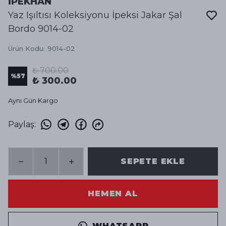
İPEKHAN
Yaz Işıltısı Koleksiyonu İpeksi Jakar Şal
Bordo 9014-02
Ürün Kodu
:
9014-02
₺ 700.00
%
57
₺ 300.00
Aynı Gün Kargo
Paylaş
:
SEPETE EKLE
HEMEN AL
WHATSAPP