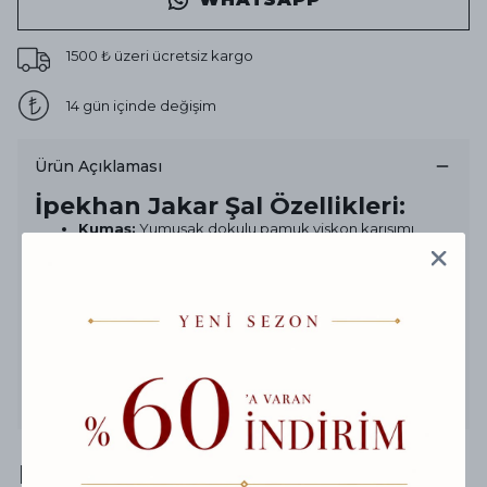
1500 ₺ üzeri ücretsiz kargo
14 gün içinde değişim
Ürün Açıklaması
İpekhan Jakar Şal Özellikleri:
Kumaş:
Yumuşak dokulu pamuk viskon karışımı
Boyut:
75 x 185 cm – Rahat ve kullanışlı ölçüler
Desen:
Zarif jakar dokuma detaylarıyla modern
görünüm
Kullanım:
Günlük stil ve özel günler için ideal
Mevsim:
Dört mevsim kullanıma uygun hafif ve nefes
alabilir yapı
Konfor:
Kaymaz yapısı ve kırışmaya dirençli
kumaşıyla gün boyu şıklık
Şıklığı ve sadeliği bir arada sunan bu özel şal, her tarza
kolayca uyum sağlar
Hediyeni Taçlandır