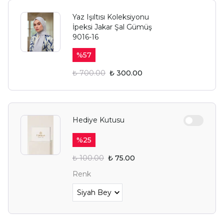
Yaz Işıltısı Koleksiyonu
İpeksi Jakar Şal Gümüş
9016-16
%
57
₺ 700.00
₺ 300.00
Hediye Kutusu
%
25
₺ 100.00
₺ 75.00
Renk