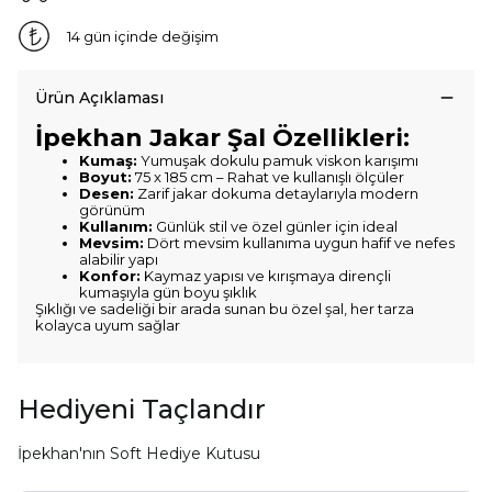
14 gün içinde değişim
Ürün Açıklaması
İpekhan Jakar Şal Özellikleri:
Kumaş:
Yumuşak dokulu pamuk viskon karışımı
Boyut:
75 x 185 cm – Rahat ve kullanışlı ölçüler
Desen:
Zarif jakar dokuma detaylarıyla modern
görünüm
Kullanım:
Günlük stil ve özel günler için ideal
Mevsim:
Dört mevsim kullanıma uygun hafif ve nefes
alabilir yapı
Konfor:
Kaymaz yapısı ve kırışmaya dirençli
kumaşıyla gün boyu şıklık
Şıklığı ve sadeliği bir arada sunan bu özel şal, her tarza
kolayca uyum sağlar
Hediyeni Taçlandır
İpekhan'nın Soft Hediye Kutusu