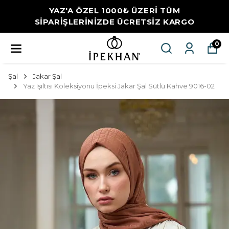
YAZ'A ÖZEL 1000₺ ÜZERİ TÜM
SİPARİŞLERİNİZDE ÜCRETSİZ KARGO
0
Şal
Jakar Şal
Yaz Işıltısı Koleksiyonu İpeksi Jakar Şal Sütlü Kahve 9016-02