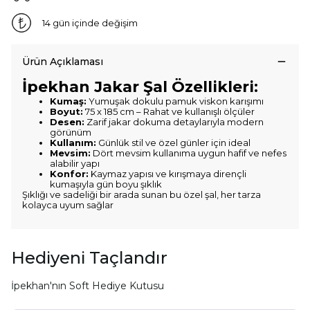
14 gün içinde değişim
Ürün Açıklaması
İpekhan Jakar Şal Özellikleri:
Kumaş:
Yumuşak dokulu pamuk viskon karışımı
Boyut:
75 x 185 cm – Rahat ve kullanışlı ölçüler
Desen:
Zarif jakar dokuma detaylarıyla modern
görünüm
Kullanım:
Günlük stil ve özel günler için ideal
Mevsim:
Dört mevsim kullanıma uygun hafif ve nefes
alabilir yapı
Konfor:
Kaymaz yapısı ve kırışmaya dirençli
kumaşıyla gün boyu şıklık
Şıklığı ve sadeliği bir arada sunan bu özel şal, her tarza
kolayca uyum sağlar
Hediyeni Taçlandır
İpekhan'nın Soft Hediye Kutusu