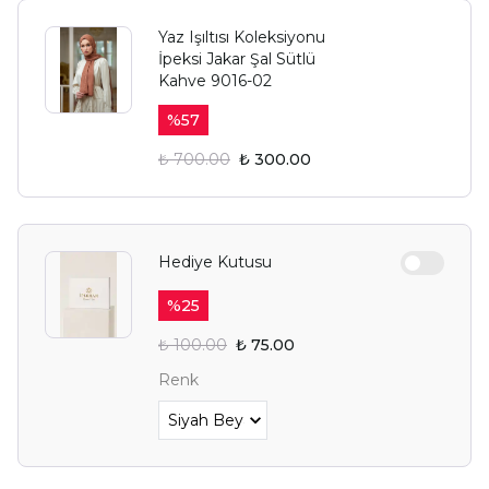
Yaz Işıltısı Koleksiyonu
İpeksi Jakar Şal Sütlü
Kahve 9016-02
%
57
₺ 700.00
₺ 300.00
Hediye Kutusu
%
25
₺ 100.00
₺ 75.00
Renk