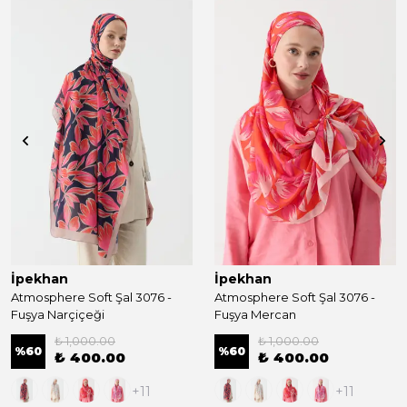
İpekhan
İpekhan
Atmosphere Soft Şal 3076 -
Atmosphere Soft Şal 3076 -
Fuşya Narçiçeği
Fuşya Mercan
₺ 1,000.00
₺ 1,000.00
%
60
%
60
₺ 400.00
₺ 400.00
+11
+11