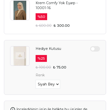
Krem Comfy Yok Eşarp -
10001-16
%
50
₺ 600.00
₺ 300.00
Hediye Kutusu
%
25
₺ 100.00
₺ 75.00
Renk
İncelediğiniz ürün ile birlikte bu ürünler de