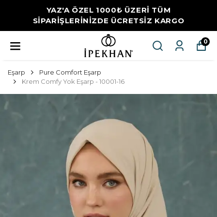
YAZ'A ÖZEL 1000₺ ÜZERİ TÜM
SİPARİŞLERİNİZDE ÜCRETSİZ KARGO
0
Eşarp
Pure Comfort Eşarp
Krem Comfy Yok Eşarp - 10001-16